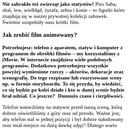
Nie zabrakło też zwierząt jako statystów!
Pies Saba,
słoń, lew, wielbłąd, żyrafa, zebra i konie – to figurki które
znajdują się w naszej prywatnej kolekcji zabawek.
Świetnie uzupełniły nasz krótki film.
Jak zrobić film animowany?
Potrzebujesz: telefon z aparatem, statyw i komputer z
programem do obróbki filmów – my korzystaliśmy z
iMovie. W internecie znajdziesz wiele podobnych
programów. Dodatkowo potrzebujesz wszystkie
powyżej wymienione rzeczy – aktorów, dekoracje oraz
scenografię. Do tego rozpisane lub rozrysowane sceny
np. w formie storyboardu. To się przyda, by wiedzieć,
co się będzie po kolei działo i kto w danej scenie będzie
brał udział. Co jeszcze? Duuuużo czasu i cierpliwości.
Telefon ustawiliśmy na statywie przed naszą sceną, którą
dobrze oświetliliśmy z góry oraz od przodu. Ważne jest,
aby telefon stał w jednej pozycji i był dobrze naładowany
oraz miał miejsce na dużą dawkę zdjęć! Dlatego warto