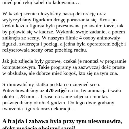
mieć pod ręką kabel do ładowania…
W każdej scenie ułożyliśmy naszą dekorację oraz
wytyczyliśmy figurkom drogę poruszania się. Krok po
kroku każda figurka była przesuwana po swoim torze, tak
by pojawić się w kadrze. Wykonła swoje zadanie, a potem
zniknęła ze sceny. W naszym filmie 4 osoby animowały
figurki, zwierzęta i pociąg, a jedna była operatorem zdjęć i
reżyserowała sceny oraz przebieg ruchu.
Jak już zdjęcia były gotowe, czekał je montaż w programie
komputerowym. Takie programy są zazwyczaj dość proste
w obsłudze, ale dobrze mieć kogoś, kto się na tym zna.
Sfilmowaliśmy klatka po klatce dziewięć scen.
Potrzebowaliśmy aż
470 zdjęć
na to, by animacja trwała
około 1,28 min… Czasu na same zdjęcia i montaż
poświęciliśmy około 4 godzin. Do tego dwie godziny
tworzenia figurek oraz dekoracji…
A frajda i zabawa była przy tym niesamowita,
efekt możecie obejrzeć sami!