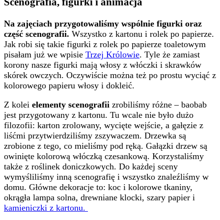
Scenografia, figurki i animacja
Na zajęciach przygotowaliśmy wspólnie figurki oraz
część scenografii.
Wszystko z kartonu i rolek po papierze.
Jak robi się takie figurki z rolek po papierze toaletowym
pisałam już we wpisie
Trzej Królowie
. Tyle że zamiast
korony nasze figurki mają włosy z włóczki i skrawków
skórek owczych. Oczywiście można też po prostu wyciąć z
kolorowego papieru włosy i dokleić.
Z kolei
elementy scenografii
zrobiliśmy różne – baobab
jest przygotowany z kartonu. Tu wcale nie było dużo
filozofii: karton zrolowany, wycięte wejście, a gałęzie z
liśćmi przytwierdziliśmy zszywaczem. Drzewka są
zrobione z tego, co mieliśmy pod ręką. Gałązki drzew są
owinięte kolorową włóczką czesankową. Korzystaliśmy
także z roślinek doniczkowych. Do każdej sceny
wymyśliliśmy inną scenografię i wszystko znaleźliśmy w
domu. Główne dekoracje to: koc i kolorowe tkaniny,
okrągła lampa solna, drewniane klocki, szary papier i
kamieniczki z kartonu.