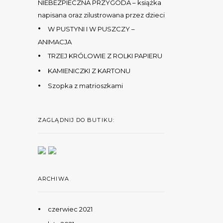
NIEBEZPIECZNA PRZYGODA – książka
napisana oraz zilustrowana przez dzieci
W PUSTYNI I W PUSZCZY –
ANIMACJA
TRZEJ KRÓLOWIE Z ROLKI PAPIERU
KAMIENICZKI Z KARTONU
Szopka z matrioszkami
ZAGLĄDNIJ DO BUTIKU:
ARCHIWA
czerwiec 2021